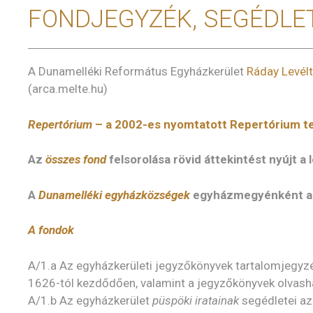
FONDJEGYZÉK, SEGÉDLE
A Dunamelléki Református Egyházkerület
Ráday Levélt
(arca.melte.hu)
Repertórium
– a 2002-es nyomtatott Repertórium te
Az
összes fond
felsorolása rövid áttekintést nyújt a l
A
Dunamelléki egyházközségek
egyházmegyénként az 
A fondok
A/1.a Az egyházkerületi jegyzőkönyvek tartalomjegyzék
1626-tól kezdődően, valamint a jegyzőkönyvek olvas
A/1.b Az egyházkerület
püspöki iratainak
segédletei az