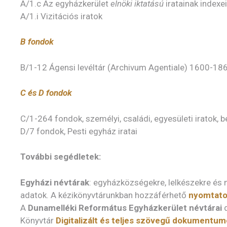
A/1.c Az egyházkerület
elnöki iktatású
iratainak indexe
A/1.i Vizitációs iratok
B fondok
B/1-12 Ágensi levéltár (Archivum Agentiale) 1600-18
C és D fondok
C/1-264 fondok, személyi, családi, egyesületi iratok, 
D/7 fondok, Pesti egyház iratai
További segédletek:
Egyházi névtárak
: egyházközségekre, lelkészekre és
adatok. A kézikönyvtárunkban hozzáférhető
nyomtato
A
Dunamelléki Református Egyházkerület névtárai
d
Könyvtár
Digitalizált és teljes szövegű dokumentu