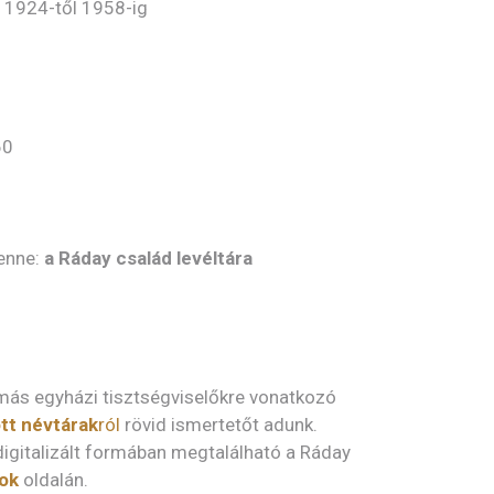
i 1924-től 1958-ig
60
benne:
a Ráday család levéltára
 más egyházi tisztségviselőkre vonatkozó
tt névtárak
ról
rövid ismertetőt adunk.
igitalizált formában megtalálható a Ráday
mok
oldalán.