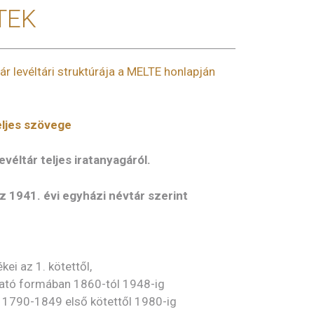
TEK
ár levéltári struktúrája a MELTE honlapján
ljes szövege
evéltár teljes iratanyagáról.
1941. évi egyházi névtár szerint
ei az 1. kötettől,
ható formában 1860-tól 1948-ig
 1790-1849 első kötettől 1980-ig